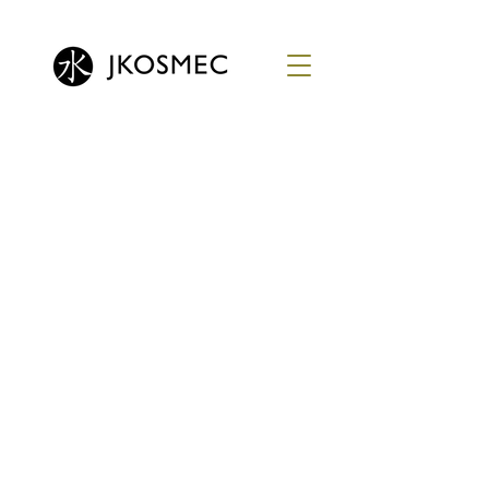
제이코스멕 루미베라 비오틴 스트렝스 앤 샤인 트리트먼트