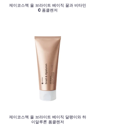
제이코스멕 올 브라이트 베이직 꿀과 비타민
C 폼클렌저
제이코스멕 올 브라이트 베이직 달팽이와 하
이알루론 폼클렌저