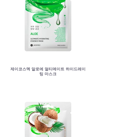
제이코스멕 알로에 얼티메이트 하이드레이
팅 마스크