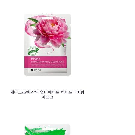
제이코스멕 작약 얼티메이트 하이드레이팅
마스크