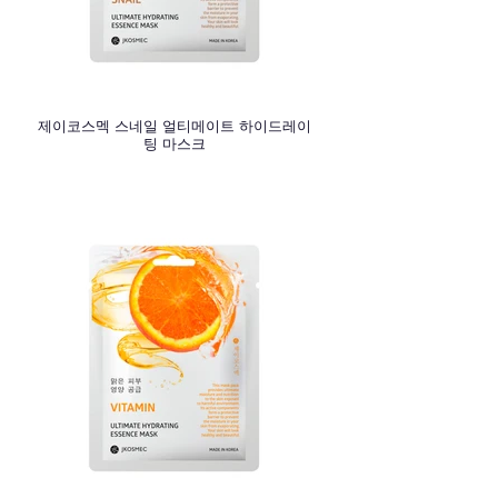
제이코스멕 스네일 얼티메이트 하이드레이
팅 마스크